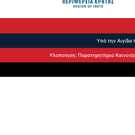
Υπό την Αιγίδα 
Υλοποίηση: Παρατηρητήριο Καινοτό